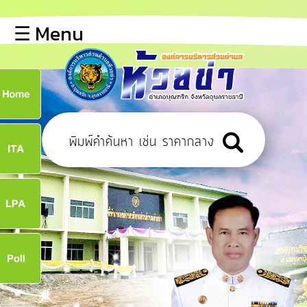
×
☰ Menu
lose
หน้า
หลัก
ข้อมูล
ก
พื้น
ฐาน
8
บุคลากร
ข่าว
ประชาสัมพันธ์
8
การ
เปิด
เผย
จ
ข้อมูล
สาธารณะ
OIT