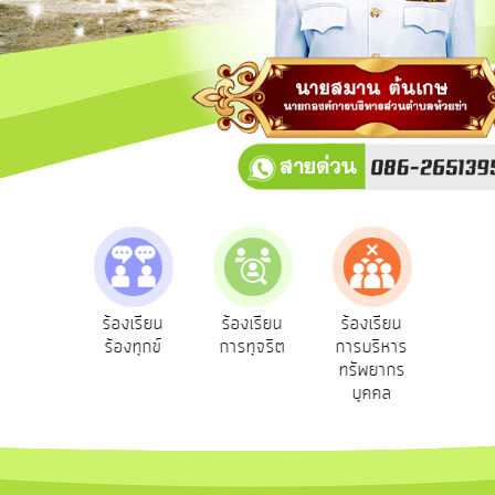
การ
ปฏิสัมพันธ์
ข้อมูล
รับ
ฟัง
ความ
คิด
เห็น
แผน
ยุทธศาสตร์/
แผน
e-Se
ฟังความ
ร้องเรียน
ร้องเรียน
ร้องเรียน
พัฒนา
บริ
ิดเห็น
ร้องทุกข์
การทุจริต
การบริหาร
ออน
ระชาชน
ทรัพยากร
การ
บุคคล
บริหาร/
พัฒนา
ทรัพยากร
บุคคล