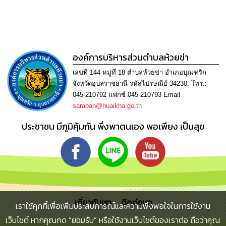
เรียน
ร้อง
ทุกข์
e-
องค์การบริหารส่วนตำบลห้วยข่า
Service
เลขที่ 144 หมู่ที่ 18 ตำบลห้วยข่า อำเภอบุณฑริก
จังหวัดอุบลราชธานี รหัสไปรษณีย์ 34230. โทร.:
กิจการ
สภา
045-210792 แฟกซ์ 045-210793 Email
saraban@huaikha.go.th
กิจการ
ประชาชน มีภูมิคุ้มกัน พึ่งพาตนเอง พอเพียง เป็นสุข
สภา
ท้อง
ถิ่น
ของ
เรา
เกี่ยวกับเรา
ติดต่อเรา
เราใช้คุกกี้เพื่อเพิ่มประสบการณ์และความพึงพอใจในการใช้งาน
การ
เว็บไซต์ หากคุณกด “ยอมรับ” หรือใช้งานเว็บไซต์ของเราต่อ ถือว่าคุณ
จัดการ