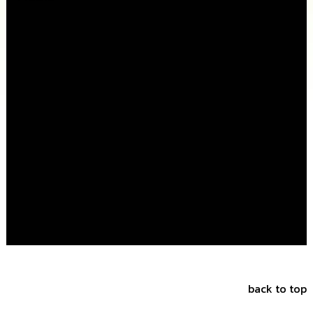
นโยบาย
No
Gift
Policy
การ
ดำเนิน
การ
เพื่อ
ป้องกัน
การ
ทุจริต
มาตรการ
ส่ง
เสริม
คุณธรรม
และ
ความ
โปร่งใส
back to top
ร้อง