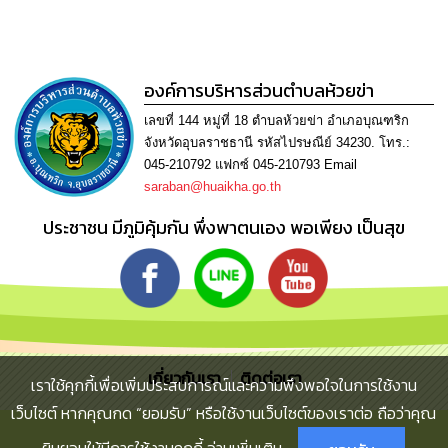
เรียน
ร้อง
ทุกข์
องค์การบริหารส่วนตำบลห้วยข่า
e-
Service
เลขที่ 144 หมู่ที่ 18 ตำบลห้วยข่า อำเภอบุณฑริก
จังหวัดอุบลราชธานี รหัสไปรษณีย์ 34230. โทร.:
045-210792 แฟกซ์ 045-210793 Email
กิจการ
saraban@huaikha.go.th
สภา
ประชาชน มีภูมิคุ้มกัน พึ่งพาตนเอง พอเพียง เป็นสุข
กิจการ
สภา
ท้อง
ถิ่น
ของ
เรา
เกี่ยวกับเรา
ติดต่อเรา
เราใช้คุกกี้เพื่อเพิ่มประสบการณ์และความพึงพอใจในการใช้งาน
เว็บไซต์ หากคุณกด “ยอมรับ” หรือใช้งานเว็บไซต์ของเราต่อ ถือว่าคุณ
การ
จัดการ
ยินยอมให้มีการใช้งานคุกกี้
อ่านเพิ่มเติม