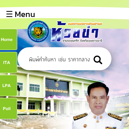
×
☰ Menu
lose
หน้า
หลัก
ข้อมูล
ก
พื้น
ฐาน
8
บุคลากร
ข่าว
ประชาสัมพันธ์
8
การ
เปิด
เผย
จ
ข้อมูล
สาธารณะ
OIT