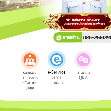
การ
ปฏิสัมพันธ์
ข้อมูล
รับ
ฟัง
ความ
คิด
เห็น
แผน
ยุทธศาสตร์/
แผน
e-Service
องเรียน
ร้องเรียน
ถามตอบ
สำ
พัฒนา
บริการ
รทุจริต
การบริหาร
Q&A
ควา
ออนไลน์
ทรัพยากร
พอ
การ
บุคคล
บริหาร/
พัฒนา
ทรัพยากร
บุคคล