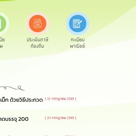
เมินภาษี
ทะเบียน
ขออนุญาต
คู่มือ
องถิ่น
พาณิชย์
ก่อสร้าง
ประชาชน
เม็ก ด้วยวิธีประกวด
[ 31 กรกฎาคม 2569 ]
นาดบรรจุ 200
[ 23 กรกฎาคม 2569 ]