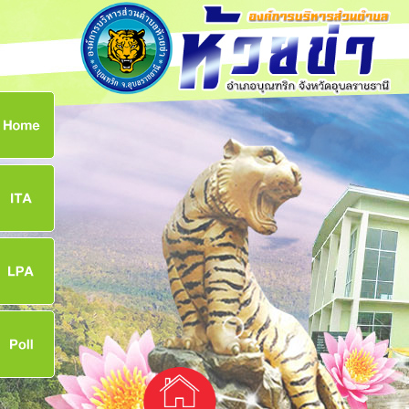
ก
8
8
จ