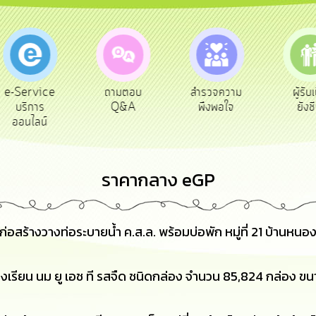
ถามตอบ
สำรวจความ
ผู้รับเบีย
ประ
Q&A
พึงพอใจ
ยังชีพ
ท้
ราคากลาง eGP
ร้างวางท่อระบายน้ำ ค.ส.ล. พร้อมบ่อพัก หมู่ที่ 21 บ้านหนอง
งเรียน นม ยู เอช ที รสจืด ชนิดกล่อง จำนวน 85,824 กล่อง ข