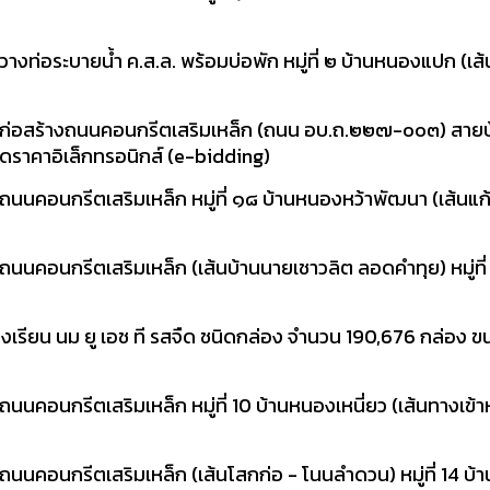
่อระบายน้ำ ค.ส.ล. พร้อมบ่อพัก หมู่ที่ ๒ บ้านหนองแปก (เส้น
่อสร้างถนนคอนกรีตเสริมเหล็ก (ถนน อบ.ถ.๒๒๗-๐๐๓) สายบ้าน
กวดราคาอิเล็กทรอนิกส์ (e-bidding)
คอนกรีตเสริมเหล็ก หมู่ที่ ๑๘ บ้านหนองหว้าพัฒนา (เส้นแก้ง
นคอนกรีตเสริมเหล็ก (เส้นบ้านนายเชาวลิต ลอดคำทุย) หมู่ที
งเรียน นม ยู เอช ที รสจืด ชนิดกล่อง จำนวน 190,676 กล่อง 
นกรีตเสริมเหล็ก หมู่ที่ 10 บ้านหนองเหนี่ยว (เส้นทางเข้าหมู
คอนกรีตเสริมเหล็ก (เส้นโสกก่อ - โนนลำดวน) หมู่ที่ 14 บ้าน