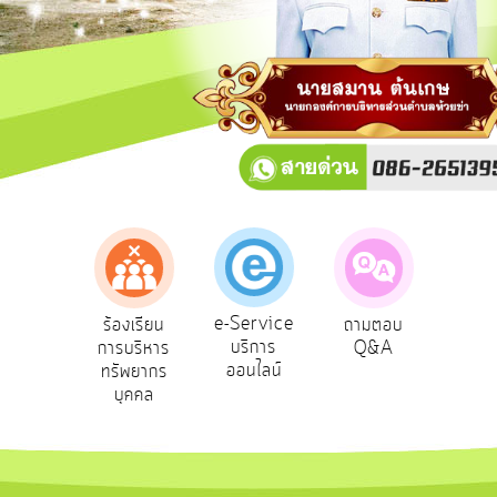
การ
ปฏิสัมพันธ์
ข้อมูล
รับ
ฟัง
ความ
คิด
เห็น
แผน
ยุทธศาสตร์/
แผน
e-Service
องเรียน
ร้องเรียน
ถามตอบ
สำ
พัฒนา
บริการ
รทุจริต
การบริหาร
Q&A
ควา
ออนไลน์
ทรัพยากร
พอ
การ
บุคคล
บริหาร/
พัฒนา
ทรัพยากร
บุคคล