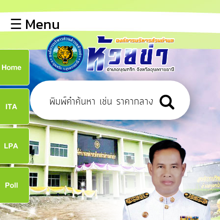
×
☰ Menu
lose
หน้า
หลัก
ข้อมูล
ก
พื้น
ฐาน
8
บุคลากร
ข่าว
ประชาสัมพันธ์
8
การ
เปิด
เผย
จ
ข้อมูล
สาธารณะ
OIT