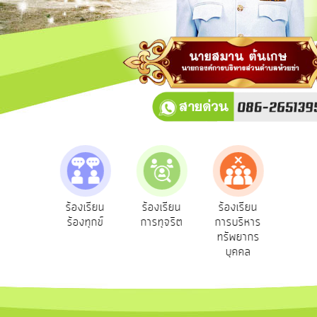
การ
ปฏิสัมพันธ์
ข้อมูล
รับ
ฟัง
ความ
คิด
เห็น
แผน
ยุทธศาสตร์/
แผน
e-Se
ฟังความ
ร้องเรียน
ร้องเรียน
ร้องเรียน
พัฒนา
บริ
ิดเห็น
ร้องทุกข์
การทุจริต
การบริหาร
ออน
ระชาชน
ทรัพยากร
การ
บุคคล
บริหาร/
พัฒนา
ทรัพยากร
บุคคล