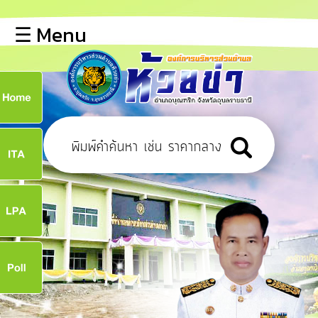
×
☰ Menu
lose
หน้า
หลัก
ข้อมูล
ก
พื้น
ฐาน
8
บุคลากร
ข่าว
ประชาสัมพันธ์
8
การ
เปิด
เผย
จ
ข้อมูล
สาธารณะ
OIT