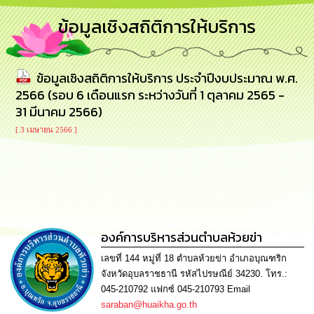
การ
ข้อมูลเชิงสถิติการให้บริการ
บริหาร
งาน
ข้อมูลเชิงสถิติการให้บริการ ประจำปีงบประมาณ พ.ศ.
การ
ส่ง
2566 (รอบ 6 เดือนแรก ระหว่างวันที่ 1 ตุลาคม 2565 -
เสริม
31 มีนาคม 2566)
ความ
โปร่งใส
[ 3 เมษายน 2566 ]
การ
จัด
ซื้อ
จัด
จ้าง
องค์การบริหารส่วนตำบลห้วยข่า
การ
เลขที่ 144 หมู่ที่ 18 ตำบลห้วยข่า อำเภอบุณฑริก
เงิน
จังหวัดอุบลราชธานี รหัสไปรษณีย์ 34230. โทร.:
การ
คลัง
045-210792 แฟกซ์ 045-210793 Email
saraban@huaikha.go.th