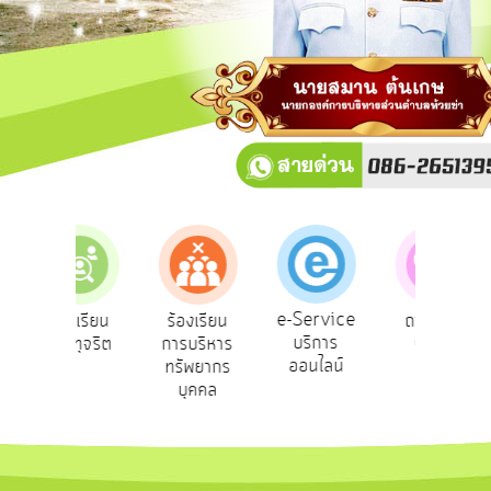
การ
ปฏิสัมพันธ์
ข้อมูล
รับ
ฟัง
ความ
คิด
เห็น
แผน
ยุทธศาสตร์/
แผน
e-Service
ร้องเรียน
ร้องเรียน
ถามตอบ
พัฒนา
บริการ
การทุจริต
การบริหาร
Q&A
ค
ออนไลน์
ทรัพยากร
การ
บุคคล
บริหาร/
พัฒนา
ทรัพยากร
บุคคล