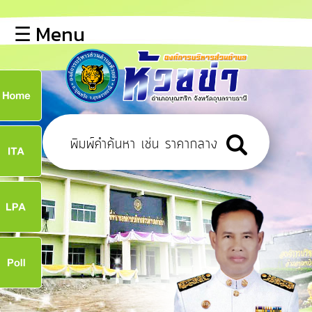
×
☰ Menu
lose
หน้า
หลัก
ข้อมูล
ก
พื้น
ฐาน
8
บุคลากร
ข่าว
ประชาสัมพันธ์
8
การ
เปิด
เผย
จ
ข้อมูล
สาธารณะ
OIT