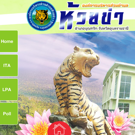
ก
8
8
จ