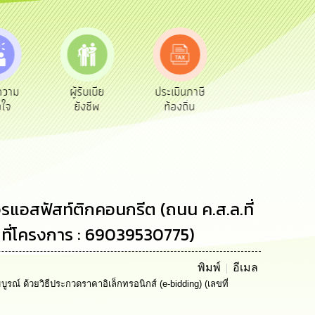
เบีย
ประเมินภาษี
ทะเบียน
ขออนุญาต
ีพ
ท้องถิ่น
พาณิชย์
ก่อสร้าง
แอสฟัสท์ติกคอนกรีต (ถนน ค.ส.ล.ที่
เลขที่โครงการ : 69039530775)
พิมพ์
อีเมล
ณ์ ด้วยวิธีประกวดราคาอิเล็กทรอนิกส์ (e-bidding) (เลขที่