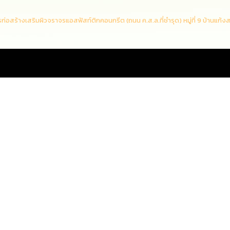
ร้างเสริมผิวจราจรแอสฟัสท์ติกคอนกรีต (ถนน ค.ส.ล.ที่ชำรุด) หมู่ที่ 9 บ้านแก้งสม