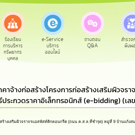
e-Service
ถามตอบ
สำรวจความ
ผู้รับ
บริการ
Q&A
พึงพอใจ
ยังช
ออนไลน์
าจ้างก่อสร้างโครงการก่อสร้างเสริมผิวจราจร
ยวิธีประกวดราคาอิเล็กทรอนิกส์ (e-bidding) (
สริมผิวจราจรแอสฟัสท์ติกคอนกรีต (ถนน ค.ส.ล.ที่ชำรุด) หมู่ที่ 9 บ้านแก้งสมบูร