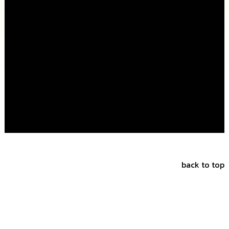
นโยบาย
No
Gift
Policy
การ
ดำเนิน
การ
เพื่อ
ป้องกัน
การ
ทุจริต
มาตรการ
ส่ง
เสริม
back to top
คุณธรรม
และ
ความ
โปร่งใส
ร้อง