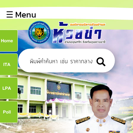
×
☰ Menu
lose
หน้า
หลัก
ข้อมูล
ก
พื้น
ฐาน
8
บุคลากร
ข่าว
ประชาสัมพันธ์
8
การ
เปิด
เผย
จ
ข้อมูล
สาธารณะ
OIT