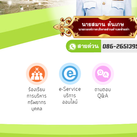
การ
ปฏิสัมพันธ์
ข้อมูล
รับ
ฟัง
ความ
คิด
เห็น
แผน
ยุทธศาสตร์/
แผน
e-Service
องเรียน
ร้องเรียน
ถามตอบ
สำ
พัฒนา
บริการ
รทุจริต
การบริหาร
Q&A
ควา
ออนไลน์
ทรัพยากร
พอ
การ
บุคคล
บริหาร/
พัฒนา
ทรัพยากร
บุคคล